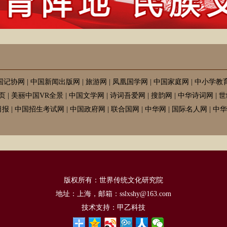
国记协网
|
中国新闻出版网
|
旅游网
|
凤凰国学网
|
中国家庭网
|
中小学教
页
|
美丽中国VR全景
|
中国文学网
|
诗词吾爱网
|
搜韵网
|
中华诗词网
|
世
日报
|
中国招生考试网
|
中国政府网
|
联合国网
|
中华网
|
国际名人网
|
中华
版权所有：世界传统文化研究院
地址：上海，邮箱：sslxshy@163.com
技术支持：
甲乙科技