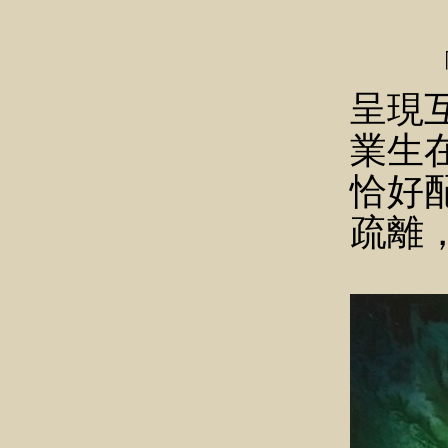
「依
呈現
業生
恰好
疏離