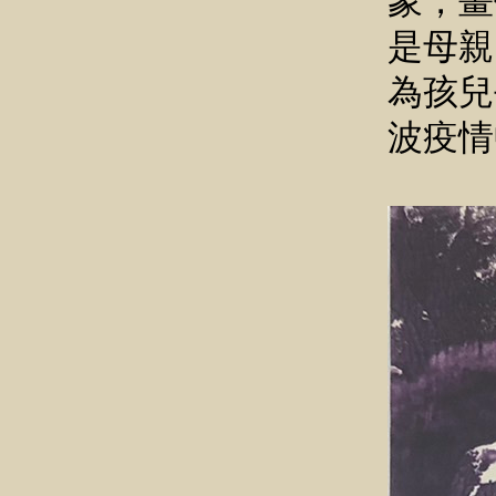
象，畫
是母親
為孩兒
波疫情