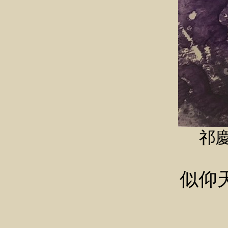
祁慶
似仰