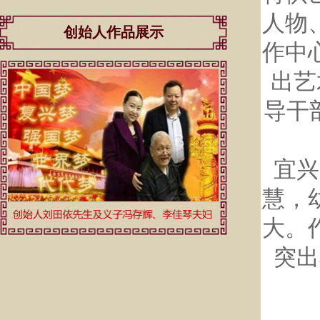
人物
创始人作品展示
作中
出艺
导干
宜兴
慧，
大。
突出