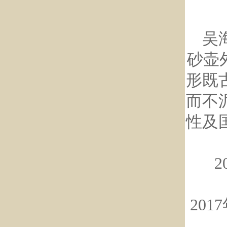
吴海
砂壶
形既
而不
性及
20