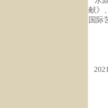
永
献》
国际
20