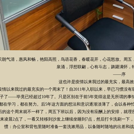
天朗气清，惠风和畅，艳阳高照，鸟语花香，春暖花开，心花怒放。周五，
泉涌，浮想联翩，心有斗志，踌躇满怀，
——序
这也许是疫情以来我过的最充实，最高效
疫情以来我过的最充实的一个周末了！自2011年入职以来，早已习惯没
的日子了——毕竟已经超过10年了。只是区别在于前5年觉得这是无所谓的
都在学习，都在努力。后5年这方面的想法和意识逐渐淡薄了，会以各种
后的这个周末就不一样了，周五下班以后，因为没有应酬上的安排，就理所
来凌晨2点了，一看又转移到沙发上继续坐睡到7点，然后打卡洗刷一下，
惯：办公室和背包里随时准备一套洗漱用品，以备随时随地的出差和