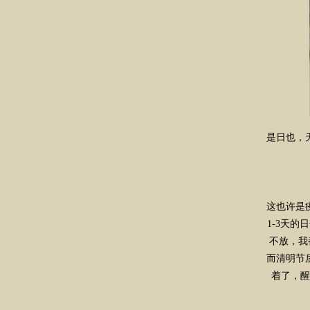
是日也，
这也许是
1-3天
不放，我
而清明节
着了，醒