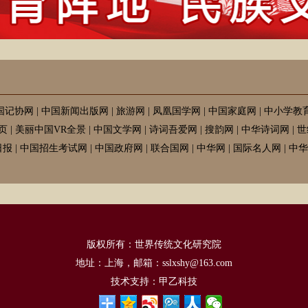
国记协网
|
中国新闻出版网
|
旅游网
|
凤凰国学网
|
中国家庭网
|
中小学教
页
|
美丽中国VR全景
|
中国文学网
|
诗词吾爱网
|
搜韵网
|
中华诗词网
|
世
日报
|
中国招生考试网
|
中国政府网
|
联合国网
|
中华网
|
国际名人网
|
中华
版权所有：世界传统文化研究院
地址：上海，邮箱：sslxshy@163.com
技术支持：
甲乙科技